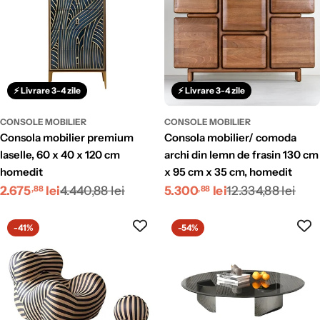
⚡ Livrare 3-4 zile
⚡ Livrare 3-4 zile
CONSOLE MOBILIER
CONSOLE MOBILIER
consola mobilier premium
consola mobilier/ comoda
laselle, 60 x 40 x 120 cm
archi din lemn de frasin 130 cm
homedit
x 95 cm x 35 cm, homedit
Preț
Preț
Preț
Preț
2.675
lei
4.440,88 lei
5.300
lei
12.334,88 lei
,88
,88
redus
obișnuit
redus
obișnuit
-41%
-54%