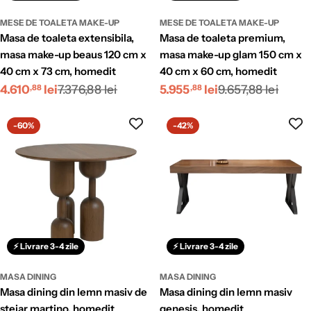
MESE DE TOALETA MAKE-UP
MESE DE TOALETA MAKE-UP
masa de toaleta extensibila,
masa de toaleta premium,
masa make-up beaus 120 cm x
masa make-up glam 150 cm x
40 cm x 73 cm, homedit
40 cm x 60 cm, homedit
Preț
Preț
Preț
Preț
4.610
lei
7.376,88 lei
5.955
lei
9.657,88 lei
,88
,88
redus
obișnuit
redus
obișnuit
-60%
-42%
⚡ Livrare 3-4 zile
⚡ Livrare 3-4 zile
MASA DINING
MASA DINING
masa dining din lemn masiv de
masa dining din lemn masiv
stejar martino, homedit
genesis, homedit