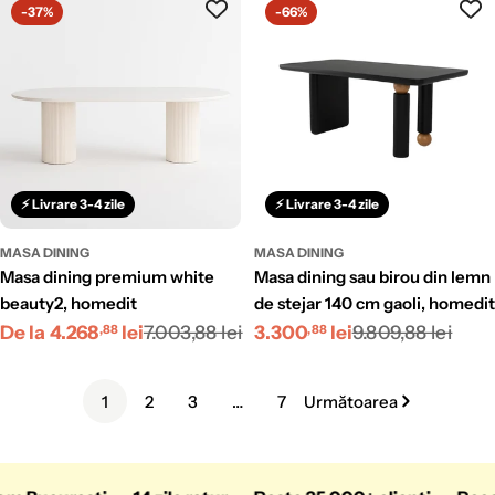
-37%
-66%
⚡ Livrare 3-4 zile
⚡ Livrare 3-4 zile
MASA DINING
MASA DINING
masa dining premium white
masa dining sau birou din lemn
beauty2, homedit
de stejar 140 cm gaoli, homedit
Preț
Preț
Preț
Preț
De la 4.268
lei
7.003,88 lei
3.300
lei
9.809,88 lei
,88
,88
redus
obișnuit
redus
obișnuit
1
2
3
…
7
Următoarea