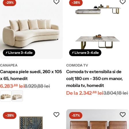
-29%
-38%
⚡ Livrare 3-4 zile
⚡ Livrare 3-4 zile
CANAPEA
COMODA TV
canapea piele suedi, 260 x 105
comoda tv extensibila si de
x 65, homedit
colț 180 cm - 350 cm manor,
Preț
Preț
mobila tv, homedit
6.283
lei
8.929,88 lei
,88
Preț
Preț
De la 2.342
lei
3.804,18 lei
redus
obișnuit
,88
redus
obișnuit
-39%
-57%