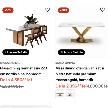
-56%
-48%
⚡ Livrare 3-4 zile
⚡ Livrare 3-4 zile
MASA DINING
MASA DINING
masa dining lemn masiv 220
masa dining oțel galvanizat si
cm nordis pine, homedit
piatra naturala premium
Preț
De la 4.580
Preț
lei
maestrogold, homedit
,88
Preț
Preț
De la 2.396
lei
4.800,88 le
redus
obișnuit
10.564,05 lei
,88
redus
obișnuit