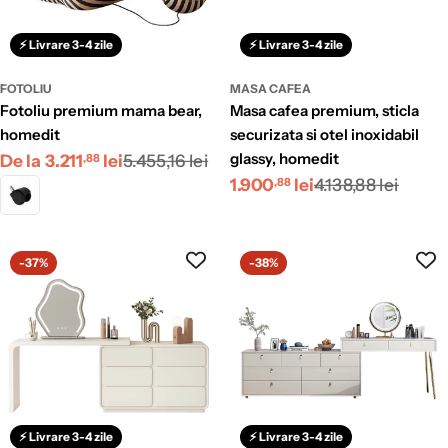
⚡ Livrare 3-4 zile
⚡ Livrare 3-4 zile
FOTOLIU
MASA CAFEA
fotoliu premium mama bear,
masa cafea premium, sticla
homedit
securizata si otel inoxidabil
Preț
Preț
glassy, homedit
De la 3.211
lei
5.455,16 lei
,88
Preț
Preț
1.900
lei
4.138,88 lei
redus
obișnuit
,88
redus
obișnuit
-37%
-38%
⚡ Livrare 3-4 zile
⚡ Livrare 3-4 zile