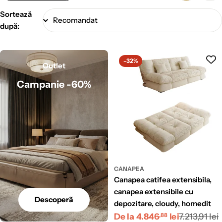
Sortează
după:
-32%
Outlet
Campanie -60%
CANAPEA
canapea catifea extensibila,
canapea extensibile cu
Descoperã
depozitare, cloudy, homedit
Preț
Preț
De la 4.846
lei
7.213,91 lei
,88