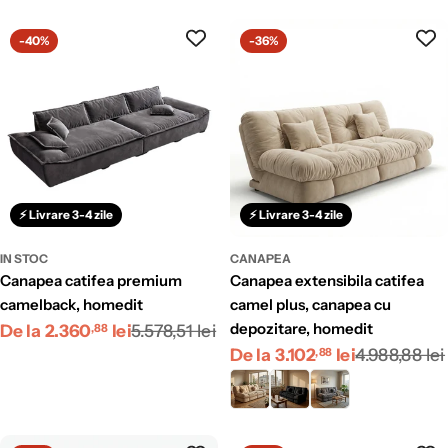
redus
obișnuit
-40%
-36%
⚡ Livrare 3-4 zile
⚡ Livrare 3-4 zile
IN STOC
CANAPEA
canapea catifea premium
canapea extensibila catifea
camelback, homedit
camel plus, canapea cu
Preț
Preț
depozitare, homedit
De la 2.360
lei
5.578,51 lei
,88
Preț
Preț
De la 3.102
lei
4.988,88 lei
redus
obișnuit
,88
redus
obișnuit