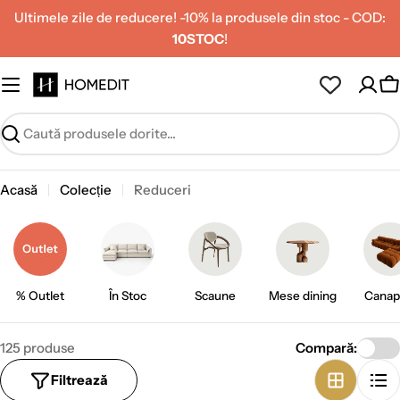
Treceți
Ultimele zile de reducere! -10% la produsele din stoc - COD:
la
10STOC
!
conținut
C
Caută
Acasă
Colecție
Reduceri
% Outlet
În Stoc
Scaune
Mese dining
Canap
125 produse
Compară:
Filtrează