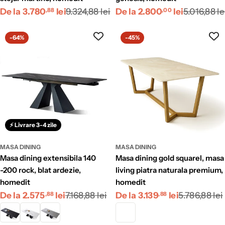
Preț
Preț
Preț
Preț
De la 3.780
lei
9.324,88 lei
De la 2.800
lei
5.016,88 le
,88
,00
redus
obișnuit
redus
obișnuit
-64%
-45%
⚡ Livrare 3-4 zile
MASA DINING
MASA DINING
masa dining extensibila 140
masa dining gold squarel, masa
-200 rock, blat ardezie,
living piatra naturala premium,
homedit
homedit
Preț
Preț
Preț
Preț
De la 2.575
lei
7.168,88 lei
De la 3.139
lei
5.786,88 lei
,88
,88
redus
obișnuit
redus
obișnuit