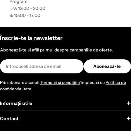
Program:
L-V: 12:00 - 20:00
S: 10:00 - 17:00
Înscrie-te la newsletter
Aboneazã-te și aflã primul despre campaniile de oferte.
Email
Abonează-Te
Prin abonare accepți
Termenii si condițiile
împreunã cu
Politica de
confidențialitate.
Informații utile
Contact