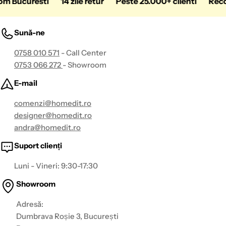
Bucuresti
14 zile retur
Peste 25.000+ clienti
Recoma
Sună-ne
0758 010 571
- Call Center
0753 066 272
- Showroom
E-mail
comenzi@homedit.ro
designer@homedit.ro
andra@homedit.ro
Suport clienți
Luni - Vineri: 9:30-17:30
Showroom
Adresă:
Dumbrava Roșie 3, București