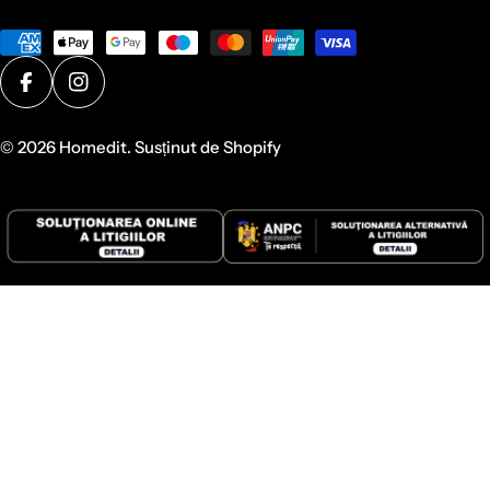
Metode
de
plată
Facebook
Instagram
© 2026
Homedit
. Susținut de Shopify