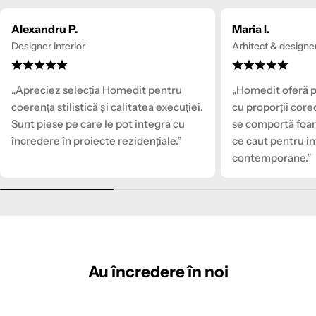
Alexandru P.
Maria I.
Designer interior
Arhitect & designe
„Apreciez selecția Homedit pentru
„Homedit oferă p
coerența stilistică și calitatea execuției.
cu proporții core
Sunt piese pe care le pot integra cu
se comportă foar
încredere în proiecte rezidențiale.”
ce caut pentru in
contemporane.”
Au
încredere
în
noi