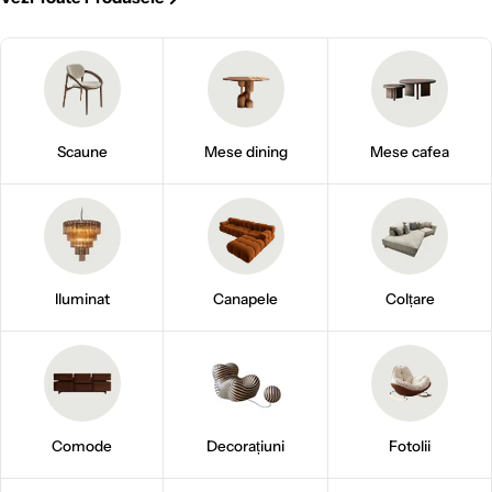
Scaune
Mese dining
Mese cafea
Iluminat
Canapele
Colțare
Comode
Decorațiuni
Fotolii