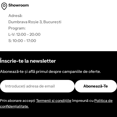
Showroom
Adresă:
Dumbrava Roșie 3, București
Program:
L-V: 12:00 - 20:00
S: 10:00 - 17:00
Înscrie-te la newsletter
Aboneazã-te și aflã primul despre campaniile de oferte.
Email
Abonează-Te
Prin abonare accepți
Termenii si condițiile
împreunã cu
Politica de
confidențialitate.