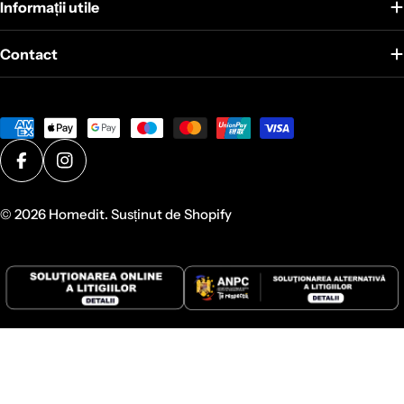
Informații utile
Contact
Metode
de
plată
Facebook
Instagram
© 2026
Homedit
. Susținut de Shopify