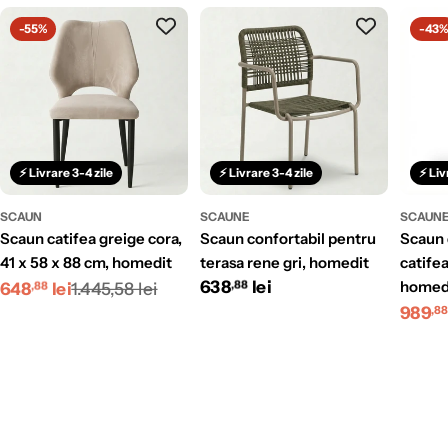
-55%
-43
⚡ Livrare 3-4 zile
⚡ Livrare 3-4 zile
⚡ Liv
SCAUN
SCAUNE
SCAUN
scaun catifea greige cora,
scaun confortabil pentru
scaun de bar 120 cm
41 x 58 x 88 cm, homedit
terasa rene gri, homedit
catifea
Preț
Preț
Preț
638
Preț
lei
homed
648
lei
1.445,58 lei
,88
,88
Preț
Preț
989
redus
obișnuit
redus
obișnuit
,8
redus
obișn