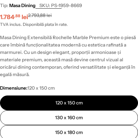
Tip:
Masa Dining
SKU:
PS-1959-8669
Preț
Preț
2.793,88 lei
1.784
lei
,88
redus
obișnuit
TVA inclus. Disponibilă plata în rate.
Masa Dining Extensibilă Rochelle Marble Premium este o piesă
care îmbină funcționalitatea modernă cu estetica rafinată a
marmurei. Cu un design elegant, proporții armonioase și
materiale premium, această masă devine centrul vizual al
oricărui dining contemporan, oferind versatilitate și eleganță în
egală măsură.
Dimensiune:
120 x 150 cm
120 x 150 cm
130 x 160 cm
150 x 180 cm