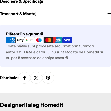
Descriere & Specificații
Transport & Montaj
Metode
Plătești în siguranță
de
plată
Toate plățile sunt procesate securizat prin furnizori
autorizați. Datele cardului nu sunt stocate de Homedit și
nu pot fi accesate de echipa noastră.
Distribuie:
Designerii aleg Homedit