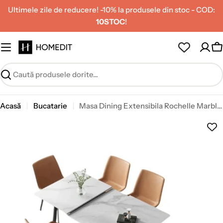
Treceți
Ultimele zile de reducere! -10% la produsele din stoc - COD:
la
10STOC
!
conținut
C
Caută
Acasă
Bucatarie
Masa Dining Extensibila Rochelle Marble, Premium, Homedit