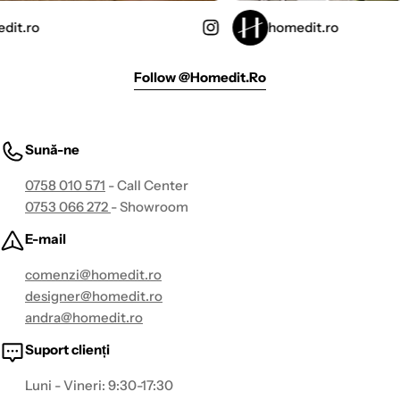
homedit.ro
Follow @homedit.ro
Sună-ne
0758 010 571
- Call Center
0753 066 272
- Showroom
E-mail
comenzi@homedit.ro
designer@homedit.ro
andra@homedit.ro
Suport clienți
Luni - Vineri: 9:30-17:30