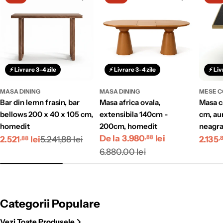
⚡ Livrare 3-4 zile
⚡ Livrare 3-4 zile
⚡ Liv
MASA DINING
MASA DINING
MESE C
bar din lemn frasin, bar
masa africa ovala,
masa cafenea stilo, 70 x 75
bellows 200 x 40 x 105 cm,
extensibila 140cm -
cm, aur
homedit
200cm, homedit
neagra
Preț
Preț
Preț
De la 3.980
Preț
lei
Preț
Preț
2.521
lei
5.241,88 lei
2.135
,88
,88
,
redus
obișnuit
redus
obișnuit
redus
obișn
6.880,00 lei
Categorii Populare
Vezi Toate Produsele