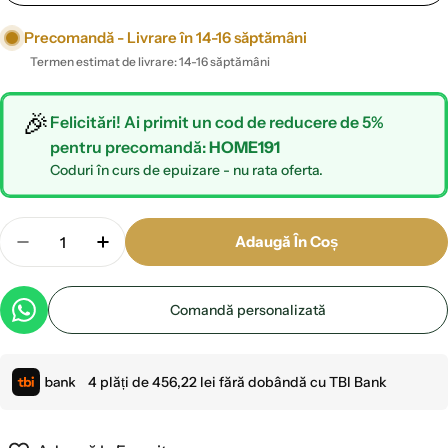
Precomandă - Livrare în 14-16 săptămâni
Termen estimat de livrare: 14-16 săptămâni
🎉
Felicitări! Ai primit un cod de reducere de 5%
pentru precomandă:
HOME191
Coduri în curs de epuizare - nu rata oferta.
Cantitate
Adaugă În Coș
Scade Cantitatea Pentru Masa Dining Extensibila
Crește Cantitatea Pentru Masa Dining E
Comandă personalizată
4 plăți de
456,22 lei
fără dobândă cu TBI Bank