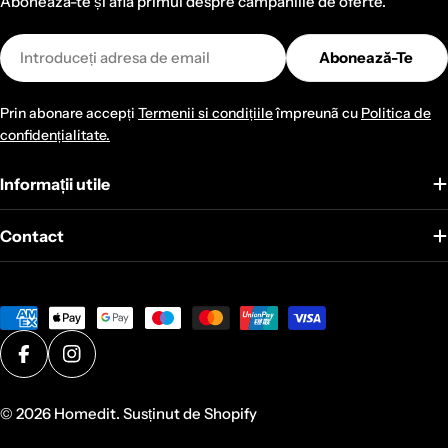
Aboneazã-te și aflã primul despre campaniile de oferte.
Email
Abonează-Te
Prin abonare accepți
Termenii si condițiile
împreunã cu
Politica de
confidențialitate.
Informații utile
Contact
Metode
de
plată
Facebook
Instagram
© 2026
Homedit
. Susținut de Shopify