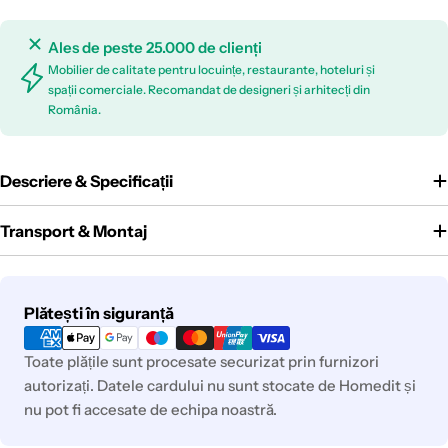
Ales de peste 25.000 de clienți
Mobilier de calitate pentru locuințe, restaurante, hoteluri și
spații comerciale. Recomandat de designeri și arhitecți din
România.
Descriere & Specificații
Transport & Montaj
Metode
Plătești în siguranță
de
plată
Toate plățile sunt procesate securizat prin furnizori
autorizați. Datele cardului nu sunt stocate de Homedit și
nu pot fi accesate de echipa noastră.