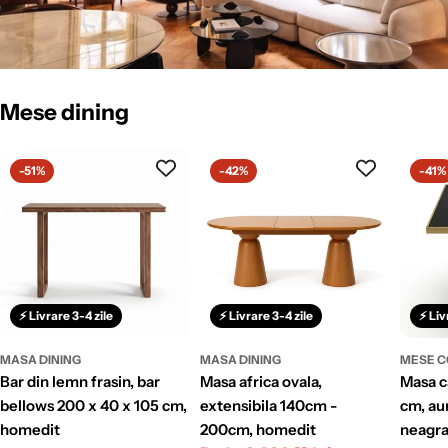
Mese dining
-51%
-42%
-41%
⚡ Livrare 3-4 zile
⚡ Livrare 3-4 zile
⚡ Liv
MASA DINING
MASA DINING
MESE C
bar din lemn frasin, bar
masa africa ovala,
masa cafenea stilo, 70 x 75
bellows 200 x 40 x 105 cm,
extensibila 140cm -
cm, aur
homedit
200cm, homedit
neagra