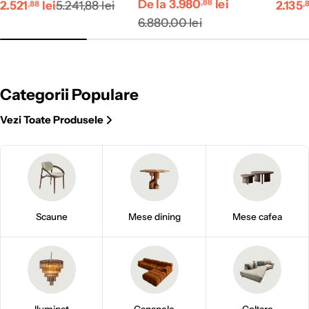
Preț
Preț
Preț
De la 3.980
Preț
lei
Preț
Preț
2.521
lei
5.241,88 lei
2.135
,88
,88
,
redus
obișnuit
redus
obișnuit
redus
obișn
6.880,00 lei
Categorii Populare
Vezi Toate Produsele
Scaune
Mese dining
Mese cafea
Iluminat
Canapele
Colțare