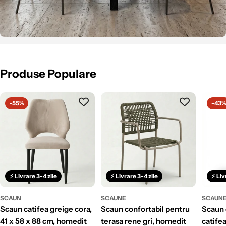
Produse Populare
-55%
-43
⚡ Livrare 3-4 zile
⚡ Livrare 3-4 zile
⚡ Liv
SCAUN
SCAUNE
SCAUN
scaun catifea greige cora,
scaun confortabil pentru
scaun de bar 120 cm
41 x 58 x 88 cm, homedit
terasa rene gri, homedit
catifea