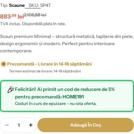
Tip:
Scaune
SKU:
SP47
Preț
Preț
2.106,88 lei
883
lei
,88
redus
obișnuit
TVA inclus. Disponibilă plata în rate.
Scaun premium Minimal – structură metalică, tapițerie din piele,
design ergonomic și modern. Perfect pentru interioare
contemporane.
Precomandă - Livrare în 14-16 săptămâni
Termen estimat de livrare: 14-16 săptămâni
🎉
Felicitări! Ai primit un cod de reducere de 5%
pentru precomandă:
HOME191
Coduri în curs de epuizare - nu rata oferta.
Cantitate
Adaugă În Coș
Scade Cantitatea Pentru Scaun Premium Minimal
Crește Cantitatea Pentru Scaun Premiu