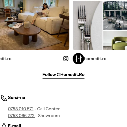
homedit.ro
Follow @homedit.ro
Sună-ne
0758 010 571
- Call Center
0753 066 272
- Showroom
E-mail