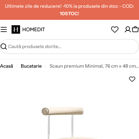
Treceți
Ultimele zile de reducere! -10% la produsele din stoc - COD:
la
10STOC
!
conținut
C
Caută
Acasă
Bucatarie
Scaun premium Minimal, 76 cm x 48 cm, Homedit