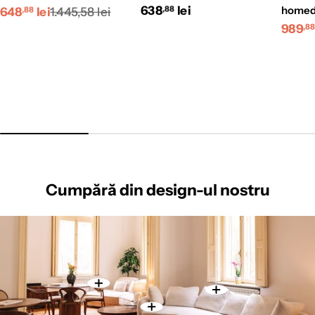
Preț
Preț
Preț
638
Preț
lei
homed
648
lei
1.445,58 lei
,88
,88
Preț
Preț
989
redus
obișnuit
redus
obișnuit
,8
redus
obișn
Cumpără din design-ul nostru